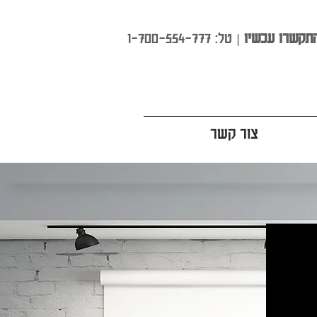
תקשרו עכשיו
| טל: 1-700-554-777
צור קשר